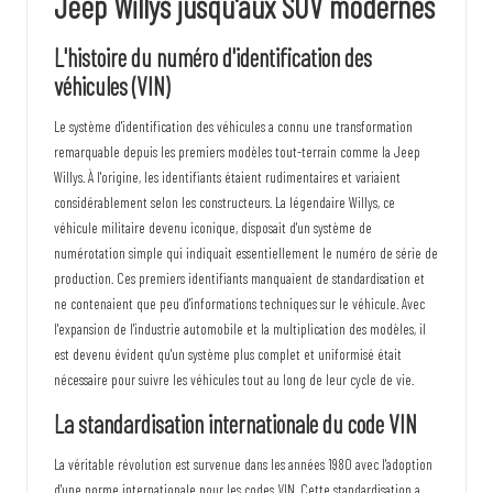
Jeep Willys jusqu'aux SUV modernes
e
s
L'histoire du numéro d'identification des
véhicules (VIN)
Le système d'identification des véhicules a connu une transformation
remarquable depuis les premiers modèles tout-terrain comme la Jeep
Willys. À l'origine, les identifiants étaient rudimentaires et variaient
considérablement selon les constructeurs. La légendaire Willys, ce
véhicule militaire devenu iconique, disposait d'un système de
numérotation simple qui indiquait essentiellement le numéro de série de
production. Ces premiers identifiants manquaient de standardisation et
ne contenaient que peu d'informations techniques sur le véhicule. Avec
l'expansion de l'industrie automobile et la multiplication des modèles, il
est devenu évident qu'un système plus complet et uniformisé était
nécessaire pour suivre les véhicules tout au long de leur cycle de vie.
La standardisation internationale du code VIN
La véritable révolution est survenue dans les années 1980 avec l'adoption
d'une norme internationale pour les codes VIN. Cette standardisation a