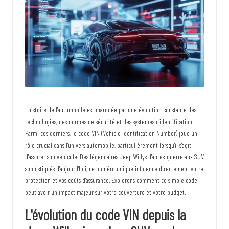
p
l
u
s
i
n
c
L'histoire de l'automobile est marquée par une évolution constante des
technologies, des normes de sécurité et des systèmes d'identification.
r
Parmi ces derniers, le code VIN (Vehicle Identification Number) joue un
o
rôle crucial dans l'univers automobile, particulièrement lorsqu'il s'agit
d'assurer son véhicule. Des légendaires Jeep Willys d'après-guerre aux SUV
y
sophistiqués d'aujourd'hui, ce numéro unique influence directement votre
a
protection et vos coûts d'assurance. Explorons comment ce simple code
peut avoir un impact majeur sur votre couverture et votre budget.
b
L'évolution du code VIN depuis la
l