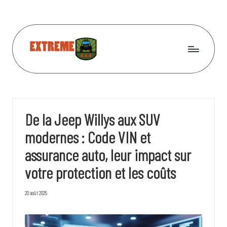
Skip
to
content
L
Unimog,
Jeep,
e
Hummer
s
et
De la Jeep Willys aux SUV
les
4
autres
modernes : Code VIN et
x
assurance auto, leur impact sur
4
votre protection et les coûts
l
e
20 août 2025
s