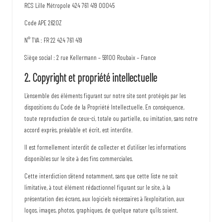
p
RCS Lille Métropole 424 761 419 00045
l
Code APE 2620Z
u
N° TVA : FR 22 424 761 419
s
Siège social : 2 rue Kellermann – 59100 Roubaix – France
i
2. Copyright et propriété intellectuelle
n
L’ensemble des éléments figurant sur notre site sont protégés par les
c
dispositions du Code de la Propriété Intellectuelle. En conséquence,
r
toute reproduction de ceux-ci, totale ou partielle, ou imitation, sans notre
accord exprès, préalable et écrit, est interdite.
o
Il est formellement interdit de collecter et d’utiliser les informations
y
disponibles sur le site à des fins commerciales.
a
Cette interdiction s’étend notamment, sans que cette liste ne soit
limitative, à tout élément rédactionnel figurant sur le site, à la
b
présentation des écrans, aux logiciels nécessaires à l’exploitation, aux
l
logos, images, photos, graphiques, de quelque nature qu’ils soient.