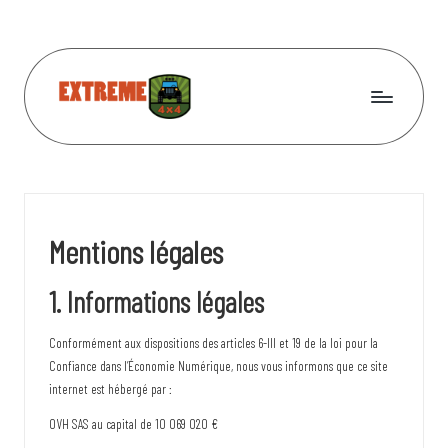
Skip
to
content
L
Unimog,
Jeep,
e
Hummer
s
et
les
4
Mentions légales
autres
x
1. Informations légales
4
l
Conformément aux dispositions des articles 6-III et 19 de la loi pour la
Confiance dans l’Économie Numérique, nous vous informons que ce site
e
internet est hébergé par :
s
OVH SAS au capital de 10 069 020 €