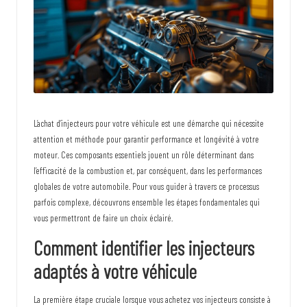
p
l
u
s
i
n
L’achat d’injecteurs pour votre véhicule est une démarche qui nécessite
attention et méthode pour garantir performance et longévité à votre
c
moteur. Ces composants essentiels jouent un rôle déterminant dans
r
l’efficacité de la combustion et, par conséquent, dans les performances
globales de votre automobile. Pour vous guider à travers ce processus
o
parfois complexe, découvrons ensemble les étapes fondamentales qui
y
vous permettront de faire un choix éclairé.
a
Comment identifier les injecteurs
b
adaptés à votre véhicule
l
La première étape cruciale lorsque vous
achetez vos injecteurs
consiste à