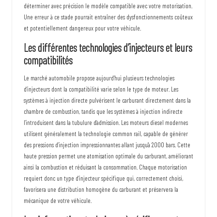
e
déterminer avec précision le modèle compatible avec votre motorisation.
Une erreur à ce stade pourrait entraîner des dysfonctionnements coûteux
s
et potentiellement dangereux pour votre véhicule.
Les différentes technologies d’injecteurs et leurs
compatibilités
Le marché automobile propose aujourd’hui plusieurs technologies
d’injecteurs dont la compatibilité varie selon le type de moteur. Les
systèmes à injection directe pulvérisent le carburant directement dans la
chambre de combustion, tandis que les systèmes à injection indirecte
l’introduisent dans la tubulure d’admission. Les moteurs diesel modernes
utilisent généralement la technologie common rail, capable de générer
des pressions d’injection impressionnantes allant jusqu’à 2000 bars. Cette
haute pression permet une atomisation optimale du carburant, améliorant
ainsi la combustion et réduisant la consommation. Chaque motorisation
requiert donc un type d’injecteur spécifique qui, correctement choisi,
favorisera une distribution homogène du carburant et préservera la
mécanique de votre véhicule.